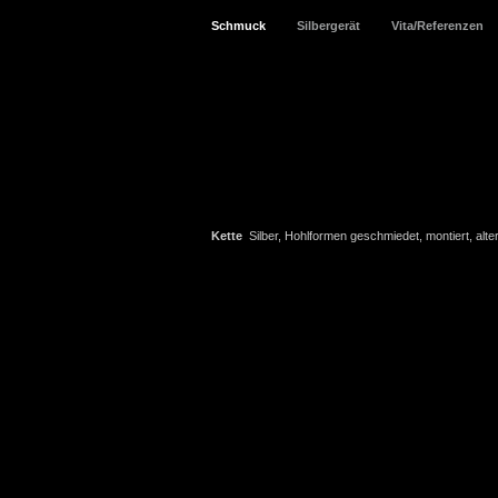
Schmuck
Silbergerät
Vita/Referenzen
Kette
Silber, Hohlformen geschmiedet, montiert, alte