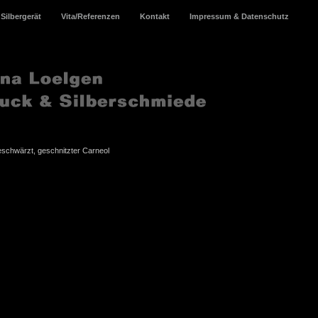
Silbergerät
Vita/Referenzen
Kontakt
Impressum & Datenschutz
eschwärzt, geschnitzter Carneol
eschwärzt, geschnitzter Carneol